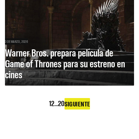
3 DE MARZO, 2026
Warner Bros. prepara película de
Game of Thrones para su estreno en
cines
1
2
…
20
SIGUIENTE