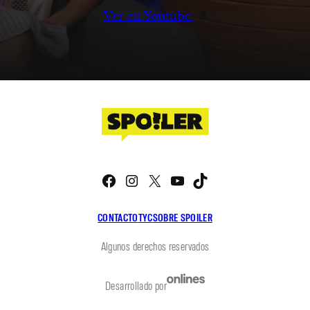
Ver en Youtube
Facebook
Instagram
X
YouTube
TikTok
CONTACTO
TYC
SOBRE SPOILER
Algunos derechos reservados
Desarrollado por