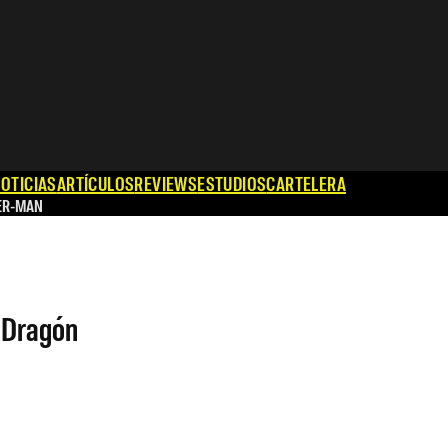
OTICIAS
ARTÍCULOS
REVIEWS
ESTUDIOS
CARTELERA
ER-MAN
l Dragón