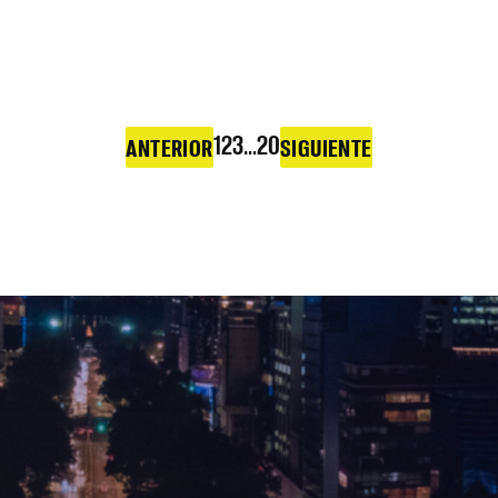
1
2
3
…
20
ANTERIOR
SIGUIENTE