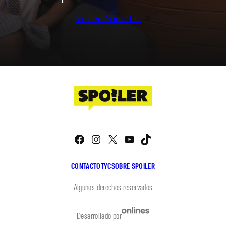
Ver en Youtube
Facebook
Instagram
X
YouTube
TikTok
CONTACTO
TYC
SOBRE SPOILER
Algunos derechos reservados
Desarrollado por