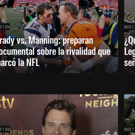
E 1 DÍA
HACE 1 
rady vs. Manning: preparan
¿Q
ocumental sobre la rivalidad que
Leg
arcó la NFL
señ
E 1 DÍA
HACE 1 