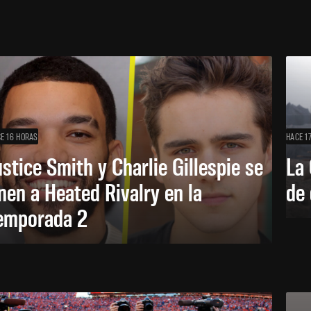
E 16 HORAS
HACE 1
ustice Smith y Charlie Gillespie se
La 
nen a Heated Rivalry en la
de 
emporada 2