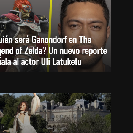
DÍA
uién será Ganondorf en The
end of Zelda? Un nuevo reporte
ala al actor Uli Latukefu
DÍA