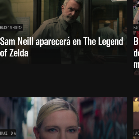
HACE 19 HORAS
HAC
Sam Neill aparecerá en The Legend
B
of Zelda
d
m
HACE 1 DÍA
HAC