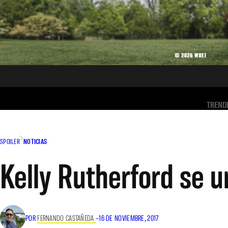
TREND
SPOILER
NOTICIAS
Kelly Rutherford se u
POR
FERNANDO CASTAÑEDA
–
16 DE NOVIEMBRE, 2017