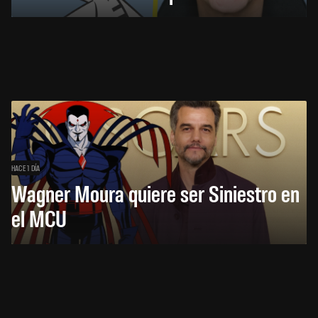
HACE 1 DÍA
Wagner Moura quiere ser Siniestro en
el MCU