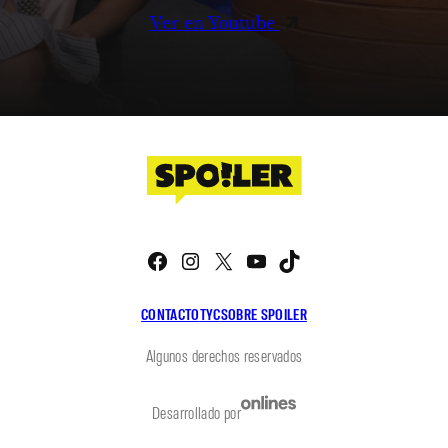
Ver en Youtube
Facebook
Instagram
X
YouTube
TikTok
CONTACTO
TYC
SOBRE SPOILER
Algunos derechos reservados
Desarrollado por