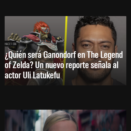
HACE 1 DÍA
¿Quién será Ganondorf en The Legend
of Zelda? Un nuevo reporte señala al
actor Uli Latukefu