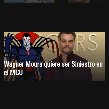
HACE 1 DÍA
Wagner Moura quiere ser Siniestro en
el MCU