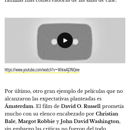
https://www.youtube.com/watch?v=WikwAJ3NQew
Por último,
otro gran ejemplo de películas que no
alcanzaron las expectativas planteadas es
Ámsterdam
. El film de
David O. Russell
prometía
mucho con su elenco encabezado por
Christian
Bale
,
Margot Robbie
y
John David Washington
,
sin embargo
las críticas no fueron del todo