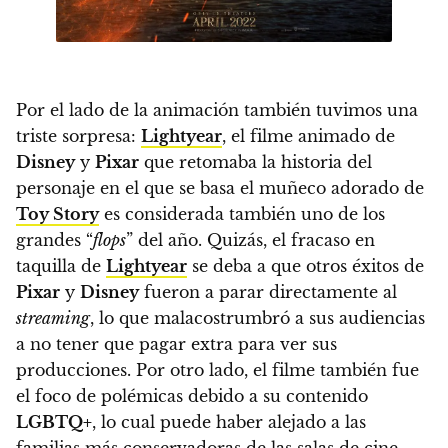
Por el lado de la animación también tuvimos una
triste sorpresa:
Lightyear
, el filme animado de
Disney
y
Pixar
que retomaba la historia del
personaje en el que se basa el muñeco adorado de
Toy Story
es considerada también uno de los
grandes “
flops
” del año
. Quizás, el fracaso en
taquilla de
Lightyear
se deba a que otros éxitos de
Pixar
y
Disney
fueron a parar directamente al
streaming
, lo que malacostrumbró a sus audiencias
a no tener que pagar extra para ver sus
producciones. Por otro lado, el filme también fue
el foco de polémicas debido a su contenido
LGBTQ+
, lo cual puede haber alejado a las
familias más conservadoras de las salas de cine.