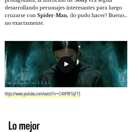
protagonista,
la intención de
Sony
era seguir
desarrollando personajes interesantes para luego
cruzarse con
Spider-Man,
¿lo pudo hacer? Bueno…
no exactamente.
https://www.youtube.com/watch?v=C4XP8FSqTTE
Lo mejor