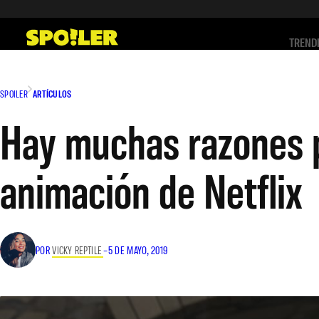
Saltar
al
TREND
contenido
SPOILER
ARTÍCULOS
Hay muchas razones p
animación de Netflix
POR
VICKY REPTILE
–
5 DE MAYO, 2019