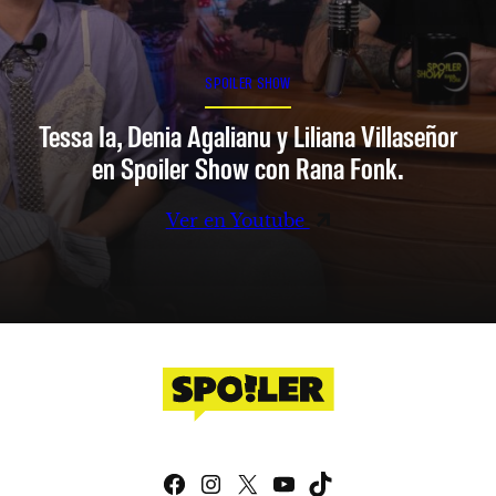
SPOILER SHOW
Tessa Ia, Denia Agalianu y Liliana Villaseñor
en Spoiler Show con Rana Fonk.
Ver en Youtube
Facebook
Instagram
X
YouTube
TikTok