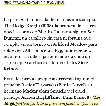
https://www.youtube.com/watch?v=tCwo7V0PKXs
La primera temporada de seis episodios adapta
The Hedge Knight
(
1998
), la primera de las tres
novelas cortas de
Martin
. La trama sigue a
Ser
Duncan
, un caballero sin casa ni fortuna que
compite en un torneo en
Ashford Meadow
para
sobrevivir. Allí conocerá a
Egg
, su inesperado
escudero, sin saber que este niño esconde un
secreto que cambiará el destino de los
Siete
Reinos
.
Entre los personajes que aparecerán figuran el
príncipe
Baelor Targaryen
(
Bertie Carvel
), su
hermano
Maekar
(
Sam Spruell
) y el cruel
príncipe
Aerion Brightflame
(
Finn Bennett
).
“Los
Targaryen
han perdido su principal fuente de poder: los