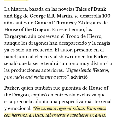
La historia, basada en las novelas
Tales of Dunk
and Egg
de
George R.R. Martin
, se desarrolla
100
años
antes de
Game of Thrones
y
72
después de
House of the Dragon
. En este tiempo, los
Targaryen
aún conservan el Trono de Hierro,
aunque los dragones han desaparecido y la magia
ya es solo un recuerdo. El autor, presente en el
panel junto al elenco y al showrunner
Ira Parker
,
señaló que la serie tendrá “un tono muy distinto” a
las producciones anteriores:
“Sigue siendo Westeros,
pero nadie está realmente a salvo”
, advirtió.
Parker
, quien también fue guionista de
House of
the Dragon
, explicó en entrevista exclusiva que
esta precuela adopta una perspectiva más terrenal
y emocional:
“No veremos reyes ni reinas. Estaremos
con herreros, artistas, taberneras y caballeros errantes.