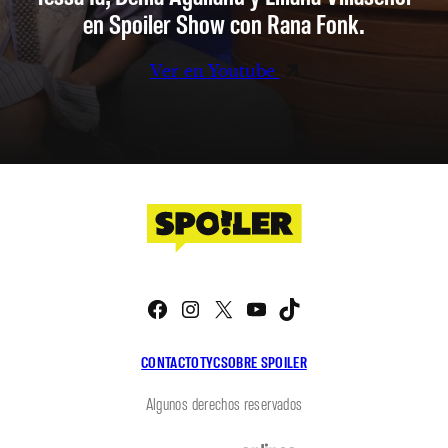
en Spoiler Show con Rana Fonk.
Ver en Youtube
Facebook
Instagram
X
YouTube
TikTok
CONTACTO
TYC
SOBRE SPOILER
Algunos derechos reservados