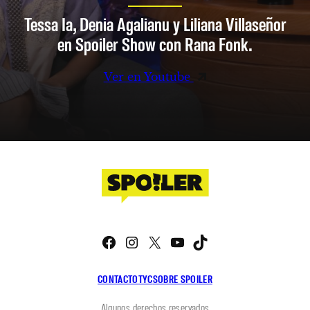
Tessa Ia, Denia Agalianu y Liliana Villaseñor
en Spoiler Show con Rana Fonk.
Ver en Youtube
Facebook
Instagram
X
YouTube
TikTok
CONTACTO
TYC
SOBRE SPOILER
Algunos derechos reservados