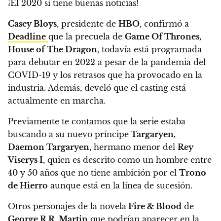
¡El 2020 sí tiene buenas noticias!
Casey Bloys
, presidente de
HBO
, confirmó a
Deadline
que la precuela de
Game Of Thrones,
House of The Dragon
, todavía está programada
para debutar en 2022 a pesar de la pandemia del
COVID-19 y los retrasos que ha provocado en la
industria.
Además, develó que el casting está
actualmente en marcha.
Previamente te contamos que la serie estaba
buscando a su nuevo príncipe
Targaryen,
Daemon Targaryen
, hermano menor del
Rey
Viserys I
, quien es descrito como un hombre entre
40 y 50 años que no tiene ambición por el
Trono
de Hierro
aunque está en la línea de sucesión.
Otros personajes de la novela
Fire & Blood
de
George R.R. Martin
que podrían aparecer en la