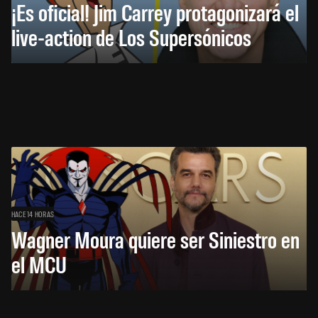
¡Es oficial! Jim Carrey protagonizará el
live-action de Los Supersónicos
HACE 14 HORAS
Wagner Moura quiere ser Siniestro en
el MCU