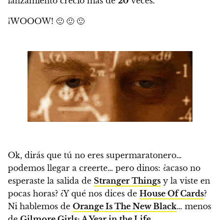
lanzamiento creció más de
20
veces.
¡WOOOW! 🙂 🙂 🙂
Ok, dirás que tú no eres supermaratonero…
podemos llegar a creerte… pero dinos: ¿acaso no
esperaste la salida de
Stranger Things
y la viste en
pocas horas? ¿Y qué nos dices de
House Of Cards
?
Ni hablemos de
Orange Is The New Black
… menos
de
Gilmore Girls: A Year in the Life
…