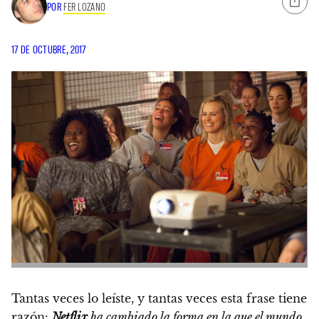
POR
FER LOZANO
17 DE OCTUBRE, 2017
Tantas veces lo leíste, y tantas veces esta frase tiene
razón:
Netflix
ha cambiado la forma en la que el mundo