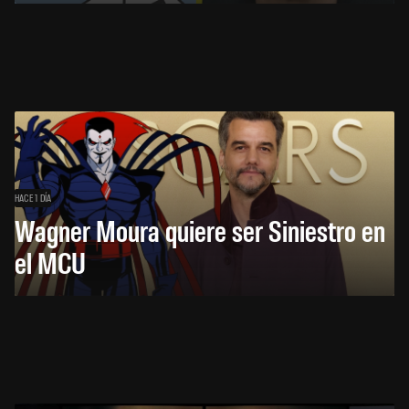
HACE 1 DÍA
Wagner Moura quiere ser Siniestro en
el MCU