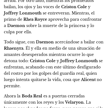
arriba. Por otro lado, mientras los prometidos
bailan, los ojos y las voces de
Criston Cole
y
Joffrey
Lonmouth
se entreveran. Mientras, el
primo de
Rhea Royce
aprovecha para confrontar
a
Daemon
sobre la muerte de la princesa y lo
culpa por ella.
Todo sigue, con
Daemon
acercándose a bailar con
Rhaenyra
. Él y ella en medio de una situación de
amantes desesperados mientras
ocurre lo que
detona todo:
Criston Cole
y
Joffrey Lonmouth
se
enfrentan
, acabando con este último desfigurado
del rostro por los golpes del guardia real, quien
luego intenta quitarse la vida, cosa que
Alicent
no
permite.
Ahora la
Boda Real
es a puertas cerradas
únicamente con los reyes y los
Velaryon
. La