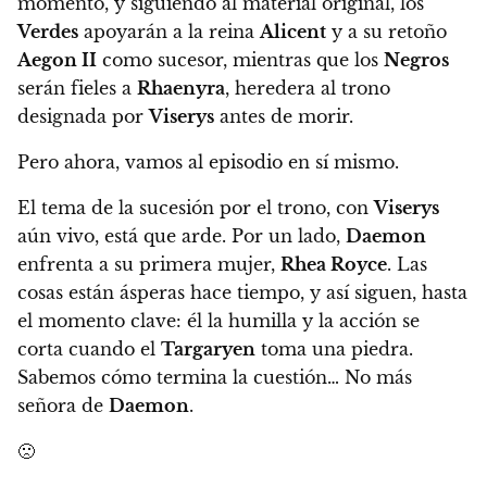
momento, y siguiendo al material original, los
Verdes
apoyarán a la reina
Alicent
y a su retoño
Aegon II
como sucesor, mientras que los
Negros
serán fieles a
Rhaenyra
, heredera al trono
designada por
Viserys
antes de morir.
Pero ahora,
vamos al episodio en sí mismo.
El tema de la sucesión por el trono, con
Viserys
aún vivo, está que arde
. Por un lado,
Daemon
enfrenta a su primera mujer,
Rhea Royce
. Las
cosas están ásperas hace tiempo, y así siguen, hasta
el momento clave: él la humilla y la acción se
corta cuando el
Targaryen
toma una piedra.
Sabemos cómo termina la cuestión…
No más
señora de
Daemon
.
🙁