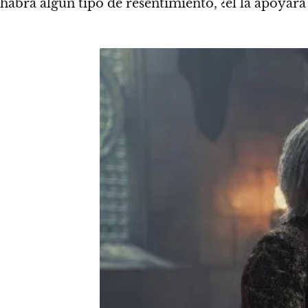
habrá algún tipo de resentimiento, ¿él la apoyará