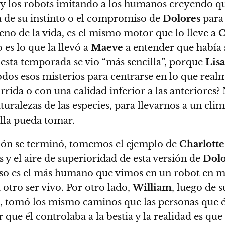
 los robots imitando a los humanos creyendo que
 de su instinto o el compromiso de
Dolores
para 
ueno de la vida, es el mismo motor que lo lleve a
C
es lo que la llevó a
Maeve
a entender que había
, esta temporada se vio “más sencilla”, porque
Lisa
 todos esos misterios para centrarse en lo que re
rida o con una calidad inferior a las anteriores?
turalezas de las especies, para llevarnos a un cli
ella pueda tomar.
usión se terminó, tomemos el ejemplo de
Charlotte
s y el aire de superioridad de esta versión de
Dolo
so es el más humano que vimos en un robot en mu
tro ser vivo. Por otro lado,
William
, luego de 
, tomó los mismo caminos que las personas que él
que él controlaba a la bestia y la realidad es que