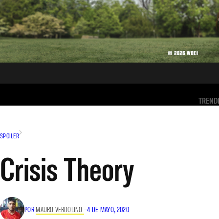
TREND
SPOILER
Crisis Theory
POR
MAURO VERDOLINO
–
4 DE MAYO, 2020