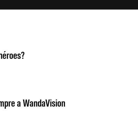
rhéroes?
empre a WandaVision