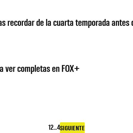
as recordar de la cuarta temporada antes 
ra ver completas en FOX+
1
2
…
4
SIGUIENTE