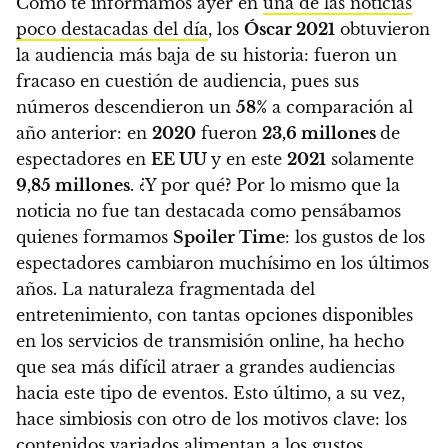
Como te informamos ayer en
una de las noticias
poco destacadas del día
, los
Óscar 2021
obtuvieron
la audiencia más baja de su historia: fueron un
fracaso en cuestión de audiencia, pues
sus
números descendieron un
58%
a comparación al
año anterior: en
2020
fueron
23,6 millones
de
espectadores en
EE UU
y en este
2021
solamente
9,85 millones
. ¿Y por qué? Por lo mismo que la
noticia no fue tan destacada como pensábamos
quienes formamos
Spoiler Time
: los gustos de los
espectadores cambiaron muchísimo en los últimos
años.
La naturaleza fragmentada del
entretenimiento, con tantas opciones disponibles
en los servicios de transmisión online, ha hecho
que sea más difícil atraer a grandes audiencias
hacia este tipo de eventos. Esto último, a su vez,
hace simbiosis con otro de los motivos clave: los
contenidos variados alimentan a los gustos