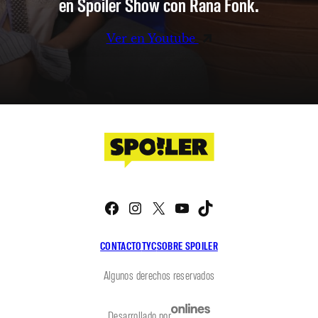
en Spoiler Show con Rana Fonk.
Ver en Youtube
Facebook
Instagram
X
YouTube
TikTok
CONTACTO
TYC
SOBRE SPOILER
Algunos derechos reservados
Desarrollado por