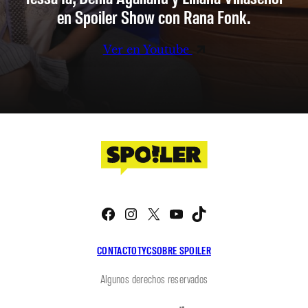
en Spoiler Show con Rana Fonk.
Ver en Youtube
Facebook
Instagram
X
YouTube
TikTok
CONTACTO
TYC
SOBRE SPOILER
Algunos derechos reservados