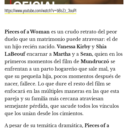
https://www.youtube.com/watch?v=bBsZz_3ouPI
Pieces of a Woman
es un crudo retrato del peor
duelo que un matrimonio puede atravesar: el de
un hijo recién nacido.
Vanessa Kirby
y
Shia
LaBeouf
encarnar a
Martha
y a
Sean,
quien en los
primeros momentos del film de
Mundruczó
se
enfrentan a un parto hogareño que sale mal
, ya
que su pequeña hija, pocos momentos después de
nacer, fallece. Lo que dure el resto del film se
enfocará en
las múltiples maneras en las que esta
pareja y su familia más cercana atraviesan
semejante pérdida
, que sacude todos los vínculos
que los unían desde los cimientos.
A pesar de su temática dramática,
Pieces of a