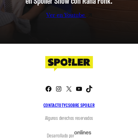
en Spoiler Show con Rana Fonk.
Ver en Youtube
Facebook
Instagram
X
YouTube
TikTok
CONTACTO
TYC
SOBRE SPOILER
Algunos derechos reservados
Desarrollado por