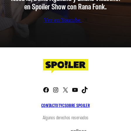
en Spoiler Show con Rana Fonk.
Ver en Youtube
Facebook
Instagram
X
YouTube
TikTok
CONTACTO
TYC
SOBRE SPOILER
Algunos derechos reservados