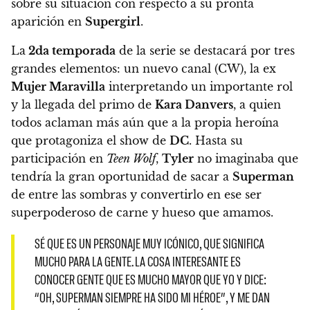
sobre su situación con respecto a su pronta
aparición en
Supergirl
.
La
2da temporada
de la serie se destacará por tres
grandes elementos
: un nuevo canal (CW), la ex
Mujer Maravilla
interpretando un importante rol
y la llegada del primo de
Kara Danvers
, a quien
todos aclaman más aún que a la propia heroína
que protagoniza el show de
DC
. Hasta su
participación en
Teen Wolf
,
Tyler
no imaginaba que
tendría la gran oportunidad de sacar a
Superman
de entre las sombras y convertirlo en ese ser
superpoderoso de carne y hueso que amamos.
SÉ QUE ES UN PERSONAJE MUY ICÓNICO, QUE SIGNIFICA
MUCHO PARA LA GENTE. LA COSA INTERESANTE ES
CONOCER GENTE QUE ES MUCHO MAYOR QUE YO Y DICE:
“OH, SUPERMAN SIEMPRE HA SIDO MI HÉROE”, Y ME DAN