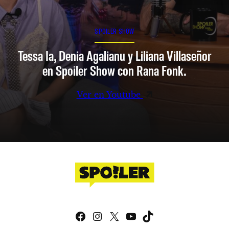
SPOILER SHOW
Tessa Ia, Denia Agalianu y Liliana Villaseñor
en Spoiler Show con Rana Fonk.
Ver en Youtube
Facebook
Instagram
X
YouTube
TikTok