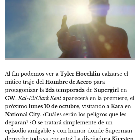
Al fin podemos ver a
Tyler Hoechlin
calzarse el
mítico traje del
Hombre de Acero
para
protagonizar la
2da temporada
de
Supergirl
en
CW
.
Kal-El/Clark Kent
aparecerá en la premiere, el
próximo
lunes 10 de octubre
, visitando a
Kara
en
National City
. ¿Cuáles serán los peligros que les
deparan? ¿O se tratará simplemente de un
episodio amigable y con humor donde Superman
derroche todo su encanto? La diseñadora
Kiersten