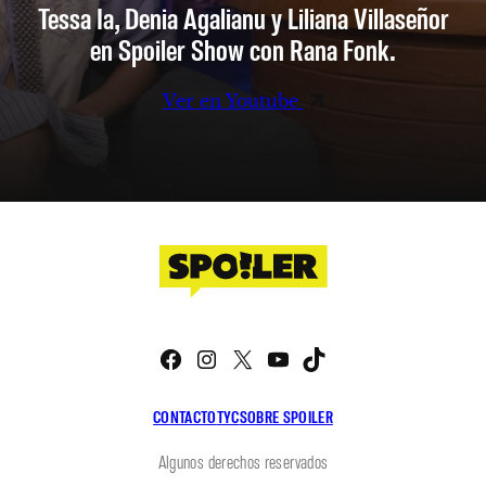
Tessa Ia, Denia Agalianu y Liliana Villaseñor
en Spoiler Show con Rana Fonk.
Ver en Youtube
Facebook
Instagram
X
YouTube
TikTok
CONTACTO
TYC
SOBRE SPOILER
Algunos derechos reservados