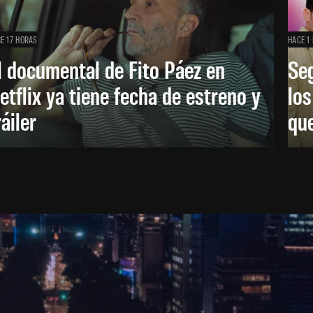
E 17 HORAS
HACE 1 
l documental de Fito Páez en
Se
etflix ya tiene fecha de estreno y
lo
ráiler
que