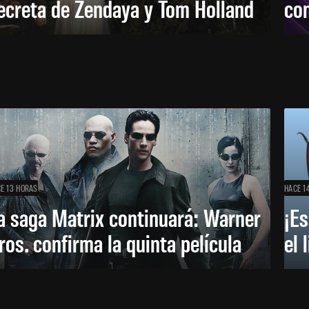
ecreta de Zendaya y Tom Holland
con
E 13 HORAS
HACE 1
a saga Matrix continuará: Warner
¡Es
ros. confirma la quinta película
el 