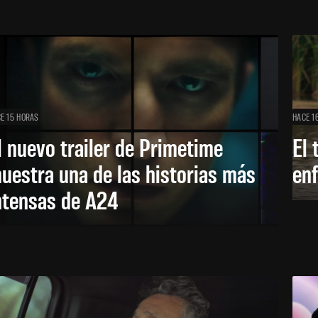
E 15 HORAS
HACE 1
l nuevo trailer de Primetime
El 
uestra una de las historias más
enf
ntensas de A24