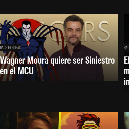
HACE 14 HORAS
HAC
Wagner Moura quiere ser Siniestro
E
en el MCU
m
i