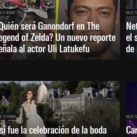
E 9 HORAS
HACE 1
Quién será Ganondorf en The
Net
egend of Zelda? Un nuevo reporte
el 
eñala al actor Uli Latukefu
de 
E 12 HORAS
HACE 1
sí fue la celebración de la boda
Car