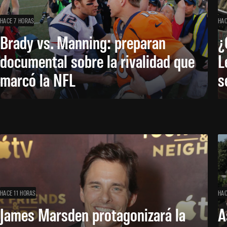
HACE 7 HORAS
HAC
Brady vs. Manning: preparan
¿
documental sobre la rivalidad que
L
marcó la NFL
s
HACE 11 HORAS
HAC
James Marsden protagonizará la
A