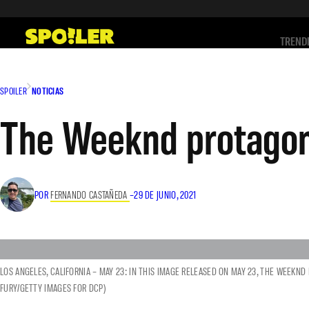
Saltar
al
TREND
contenido
SPOILER
NOTICIAS
The Weeknd protagon
POR
FERNANDO CASTAÑEDA
–
29 DE JUNIO, 2021
LOS ANGELES, CALIFORNIA – MAY 23: IN THIS IMAGE RELEASED ON MAY 23, THE WEEKND
FURY/GETTY IMAGES FOR DCP)