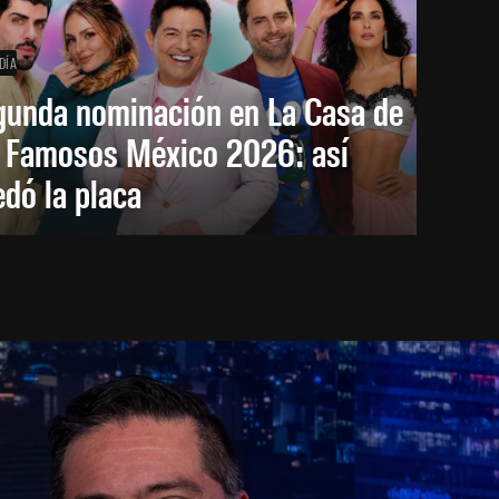
DÍA
gunda nominación en La Casa de
s Famosos México 2026: así
dó la placa