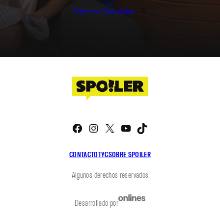
Ver en Youtube
Facebook
Instagram
X
YouTube
TikTok
CONTACTO
TYC
SOBRE SPOILER
Algunos derechos reservados
Desarrollado por