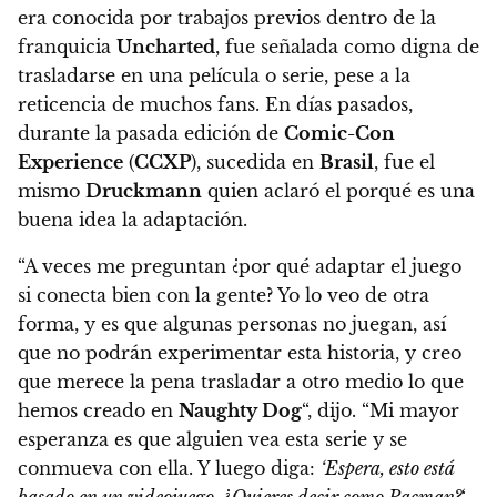
era conocida por trabajos previos dentro de la
franquicia
Uncharted
, fue señalada como digna de
trasladarse en una película o serie, pese a la
reticencia de muchos fans.
En días pasados,
durante la pasada edición de
Comic-Con
Experience
(
CCXP
), sucedida en
Brasil
, fue el
mismo
Druckmann
quien aclaró el porqué es una
buena idea la adaptación.
“A veces me preguntan ¿por qué adaptar el juego
si conecta bien con la gente? Yo lo veo de otra
forma, y es que algunas personas no juegan, así
que no podrán experimentar esta historia, y creo
que merece la pena trasladar a otro medio lo que
hemos creado en
Naughty Dog
“, dijo.
“Mi mayor
esperanza es que alguien vea esta serie y se
conmueva con ella. Y luego diga:
‘Espera, esto está
basado en un videojuego. ¿Quieres decir como Pacman?
‘