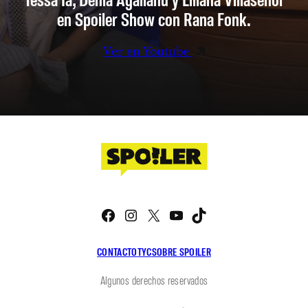
en Spoiler Show con Rana Fonk.
Ver en Youtube
Facebook
Instagram
X
YouTube
TikTok
CONTACTO
TYC
SOBRE SPOILER
Algunos derechos reservados