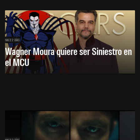
HACE 2 DÍAS
Wagner Moura quiere ser Siniestro en
el MCU
HACE 2 DÍAS