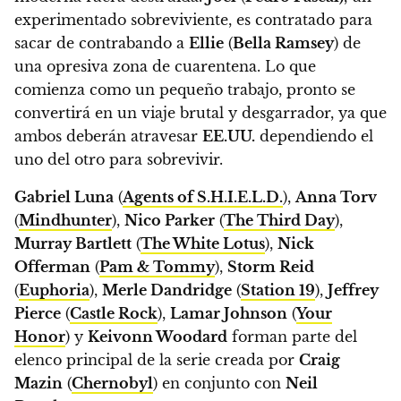
experimentado sobreviviente, es contratado para
sacar de contrabando a
Ellie
(
Bella Ramsey
) de
una opresiva zona de cuarentena.
Lo que
comienza como un pequeño trabajo, pronto se
convertirá en un viaje brutal y desgarrador, ya que
ambos deberán atravesar
EE.UU.
dependiendo el
uno del otro para sobrevivir.
Gabriel Luna
(
Agents of S.H.I.E.L.D.
),
Anna Torv
(
Mindhunter
),
Nico Parker
(
The Third Day
),
Murray Bartlett
(
The White Lotus
),
Nick
Offerman
(
Pam & Tommy
),
Storm Reid
(
Euphoria
),
Merle Dandridge
(
Station 19
),
Jeffrey
Pierce
(
Castle Rock
),
Lamar Johnson
(
Your
Honor
) y
Keivonn Woodard
forman parte del
elenco principal de la serie creada por
Craig
Mazin
(
Chernobyl
) en conjunto con
Neil