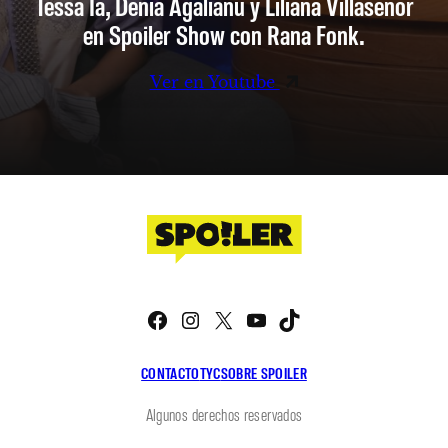
Tessa Ia, Denia Agalianu y Liliana Villaseñor
en Spoiler Show con Rana Fonk.
Ver en Youtube
Facebook
Instagram
X
YouTube
TikTok
CONTACTO
TYC
SOBRE SPOILER
Algunos derechos reservados