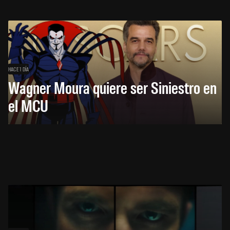
HACE 1 DÍA
Wagner Moura quiere ser Siniestro en
el MCU