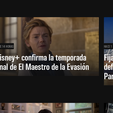
E 14 HORAS
HACE 1 
isney+ confirma la temporada
Fij
inal de El Maestro de la Evasión
def
Pa