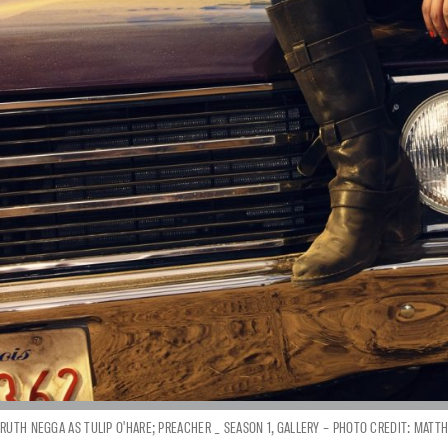
RUTH NEGGA AS TULIP O'HARE; PREACHER _ SEASON 1, GALLERY – PHOTO CREDIT: MATT