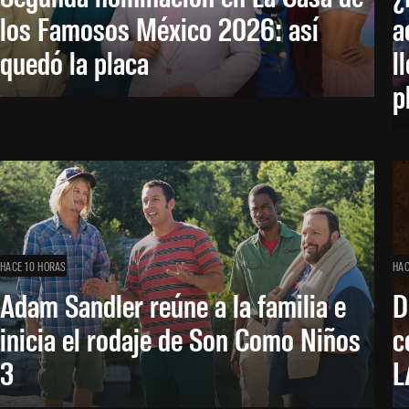
los Famosos México 2026: así
a
quedó la placa
l
p
HACE 10 HORAS
HAC
Adam Sandler reúne a la familia e
D
inicia el rodaje de Son Como Niños
c
3
L