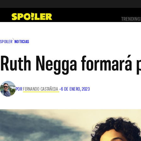
Saltar
al
TRENDING
contenido
SPOILER
NOTICIAS
Ruth Negga formará p
POR
FERNANDO CASTAÑEDA
–
6 DE ENERO, 2023