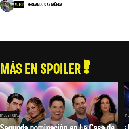
FERNANDO CASTAÑEDA
AUTOR
MÁS EN SPOILER
HACE 2 HORAS
HAC
Segunda nominación en La Casa de
¿