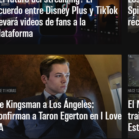
cuerdo entre Disney Plus y TikTok
Sp
levará videos de fans a la
réc
lataforma
E 11 HORAS
HACE 1
e Kingsman a Los Ángeles:
El 
onfirman a Taron Egerton en I Love
tra
A
Es