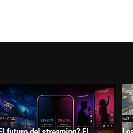
E 8 HORAS
HACE 1
El futuro del streaming? El
Los