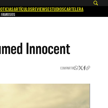
OTICIAS
ARTÍCULOS
REVIEWS
ESTUDIOS
CARTELERA
S FAMOSOS
sumed Innocent
COMPARTIR