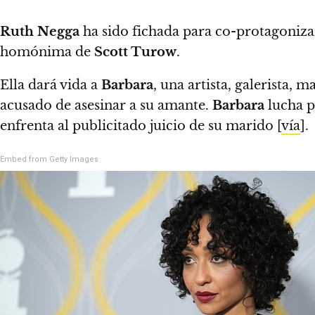
Ruth Negga
ha sido fichada para co-protagonizar
homónima de
Scott Turow
.
Ella dará vida a
Barbara
, una artista, galerista,
acusado de asesinar a su amante.
Barbara
lucha p
enfrenta al publicitado juicio de su marido
[
vía
].
Embed from Getty Images