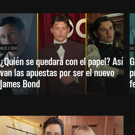
HACE 2 DÍAS
HAC
¿Quién se quedará con el papel? Así
G
van las apuestas por ser el nuevo
p
James Bond
f