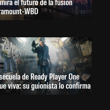
inirá el futuro de la fusión
ramount-WBD
DÍA
secuela de Ready Player One
ue viva: su guionista lo confirma