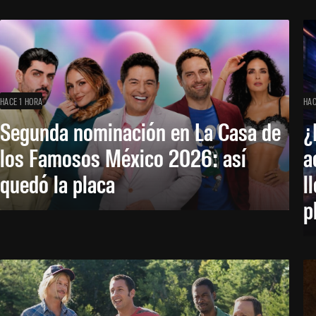
HACE 1 HORA
HAC
Segunda nominación en La Casa de
¿
los Famosos México 2026: así
a
quedó la placa
l
p