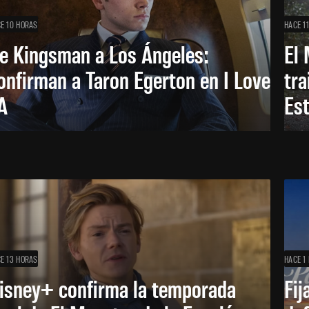
E 10 HORAS
HACE 1
e Kingsman a Los Ángeles:
El 
onfirman a Taron Egerton en I Love
tra
A
Es
E 13 HORAS
HACE 1 
isney+ confirma la temporada
Fij