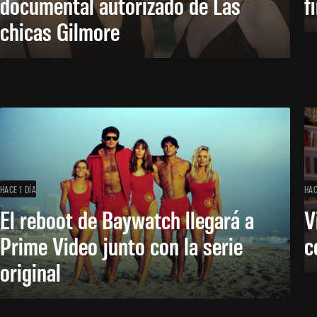
documental autorizado de Las
f
chicas Gilmore
HACE 1 DÍA
HAC
El reboot de Baywatch llegará a
V
Prime Video junto con la serie
c
original