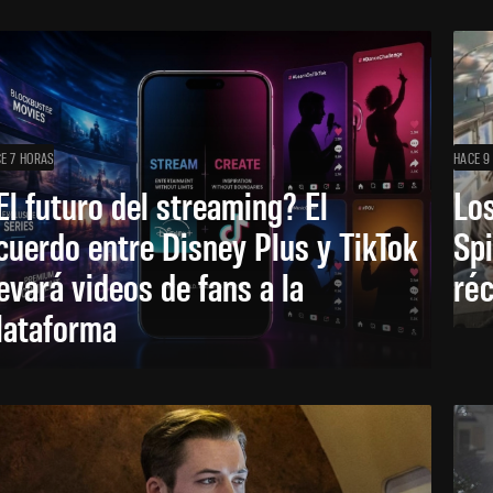
E 7 HORAS
HACE 9
El futuro del streaming? El
Los
cuerdo entre Disney Plus y TikTok
Sp
levará videos de fans a la
réc
lataforma