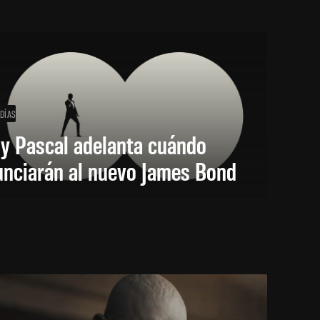
 DÍAS
y Pascal adelanta cuándo
unciarán al nuevo James Bond