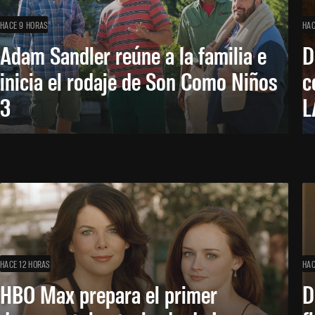
HACE 9 HORAS
HAC
Adam Sandler reúne a la familia e
D
inicia el rodaje de Son Como Niños
c
3
L
HACE 12 HORAS
HAC
HBO Max prepara el primer
D