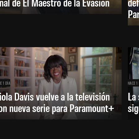
inal de El Maestro de la Evasión
def
Pa
E 1 DÍA
HACE 1 
iola Davis vuelve a la televisión
La 
on nueva serie para Paramount+
sig