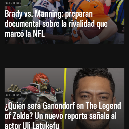
HACE 2 HORAS
Brady vs. Manning: preparan
documental sobre la rivalidad que
marcó la NFL
HACE 3 HORAS
¿Quién será Ganondorf en The Legend
of Zelda? Un nuevo reporte señala al
actor Uli Latukefu