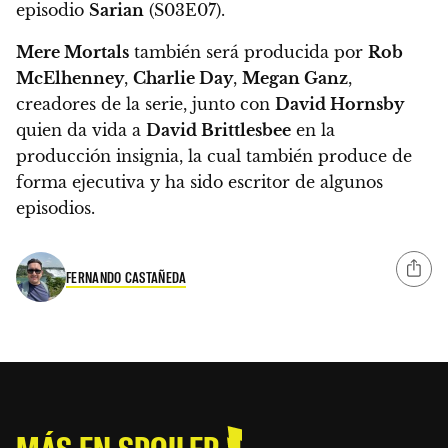
episodio
Sarian
(S03E07).
Mere Mortals
también será producida por
Rob
McElhenney
,
Charlie Day
,
Megan Ganz
,
creadores de la serie,
junto con
David Hornsby
quien da vida a
David Brittlesbee
en la
producción insignia, la cual también produce de
forma ejecutiva y ha sido escritor de algunos
episodios.
FERNANDO CASTAÑEDA
MÁS EN SPOILER