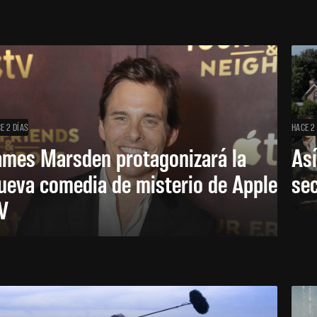
E 2 DÍAS
HACE 2
ames Marsden protagonizará la
Así
ueva comedia de misterio de Apple
se
V