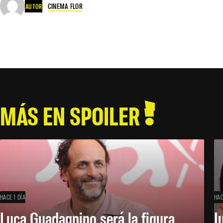
CINEMA FLOR
AUTOR
MÁS EN SPOILER
HACE 1 DÍA
HAC
Luca Guadagnino será la figura
J