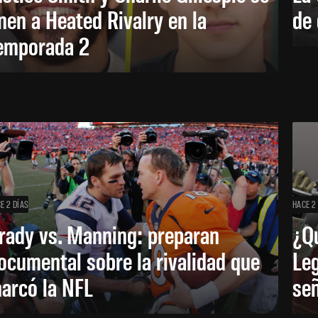
nen a Heated Rivalry en la
de 
emporada 2
E 2 DÍAS
HACE 2
rady vs. Manning: preparan
¿Q
ocumental sobre la rivalidad que
Leg
arcó la NFL
señ