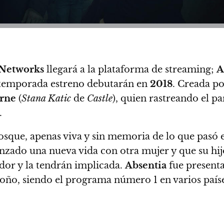
 Networks
llegará a la plataforma de streaming;
A
su temporada estreno debutarán en
2018
.
Creada p
rne
(
Stana Katic
de
Castle
), quien rastreando el p
.
osque, apenas viva y sin memoria de lo que pasó e
zado una nueva vida con otra mujer y que su hijo
edor y la tendrán implicada.
Absentia
fue present
toño, siendo el programa número 1 en varios paíse