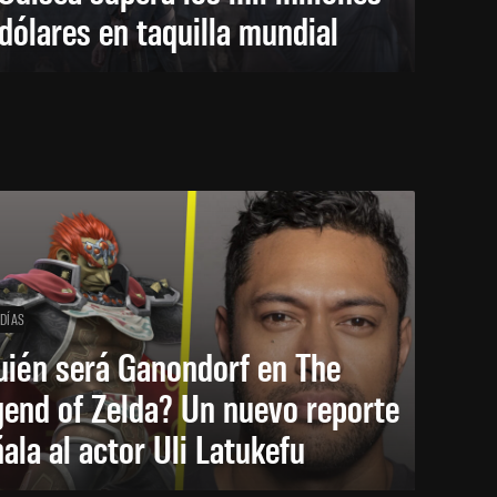
dólares en taquilla mundial
 DÍAS
uién será Ganondorf en The
end of Zelda? Un nuevo reporte
ala al actor Uli Latukefu