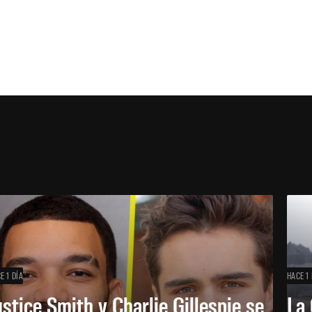
E 1 DÍA
HACE 1 
ustice Smith y Charlie Gillespie se
La 