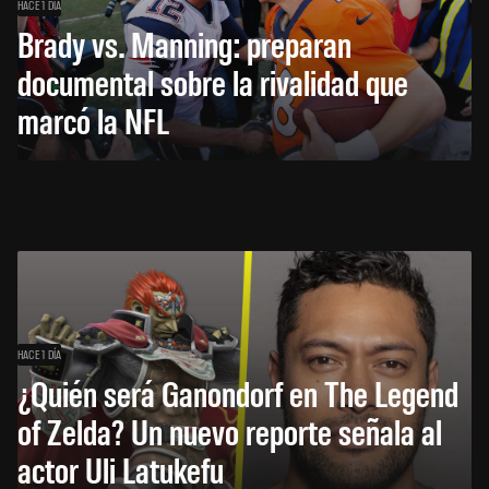
HACE 1 DÍA
Brady vs. Manning: preparan
documental sobre la rivalidad que
marcó la NFL
HACE 1 DÍA
¿Quién será Ganondorf en The Legend
of Zelda? Un nuevo reporte señala al
actor Uli Latukefu