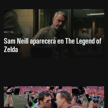
HACE 1 DÍA
Sam Neill aparecerá en The Legend of
Zelda