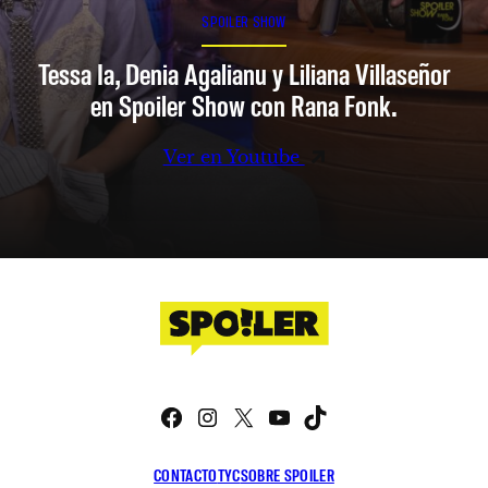
SPOILER SHOW
Tessa Ia, Denia Agalianu y Liliana Villaseñor
en Spoiler Show con Rana Fonk.
Ver en Youtube
Facebook
Instagram
X
YouTube
TikTok
CONTACTO
TYC
SOBRE SPOILER