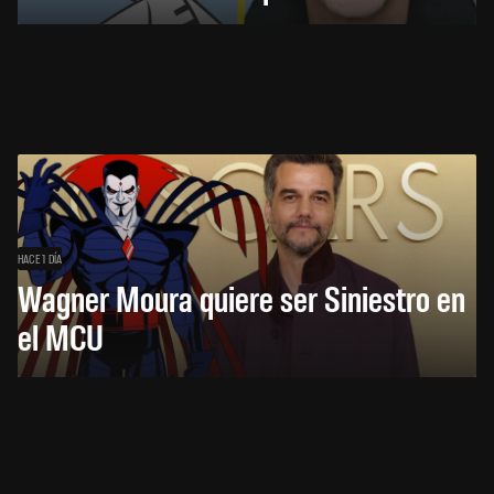
HACE 1 DÍA
Wagner Moura quiere ser Siniestro en
el MCU