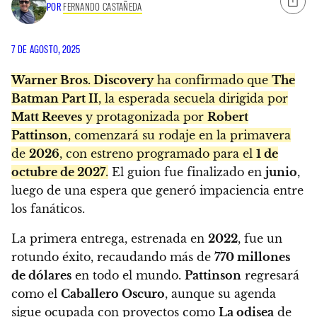
POR
FERNANDO CASTAÑEDA
7 DE AGOSTO, 2025
Warner Bros. Discovery
ha confirmado que
The
Batman Part II
, la esperada secuela dirigida por
Matt Reeves
y protagonizada por
Robert
Pattinson
, comenzará su rodaje en la primavera
de
2026
, con estreno programado para el
1 de
octubre de 2027
.
El guion fue finalizado en
junio
,
luego de una espera que generó impaciencia entre
los fanáticos.
La primera entrega, estrenada en
2022
, fue un
rotundo éxito, recaudando más de
770 millones
de dólares
en todo el mundo.
Pattinson
regresará
como el
Caballero Oscuro
, aunque su agenda
sigue ocupada con proyectos como
La odisea
de