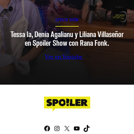
SPOILER SHOW
Tessa Ia, Denia Agalianu y Liliana Villaseñor
en Spoiler Show con Rana Fonk.
Ver en Youtube
Facebook
Instagram
X
YouTube
TikTok