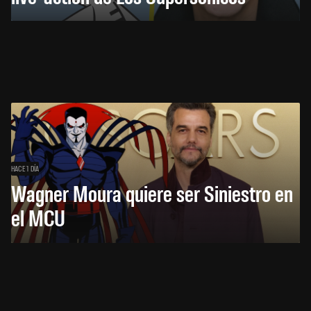
HACE 1 DÍA
Wagner Moura quiere ser Siniestro en
el MCU