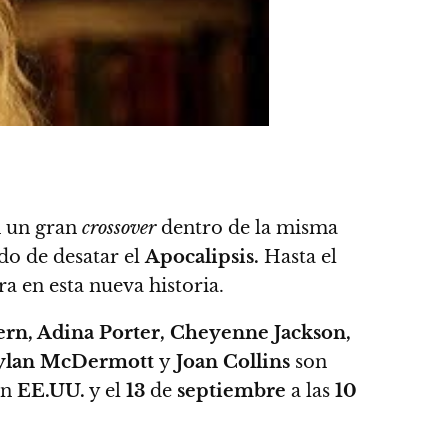
n un gran
crossover
dentro de la misma
do de desatar el
Apocalipsis.
Hasta el
 en esta nueva historia.
Fern, Adina Porter, Cheyenne Jackson,
, Dylan McDermott
y
Joan Collins
son
en
EE.UU.
y
el
13
de
septiembre
a las
10