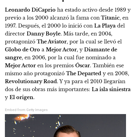
Leonardo DiCaprio
ha estado activo desde 1989 y
previo a los 2000 alcanzó la fama con
Titanic
, en
1997. Después, el 2000 lo inició con
La Playa
del
director
Danny Boyle
. Más tarde, en 2004,
protagonizó
The Aviator
, por la cual se llevó el
Globo de Oro
a
Mejor Actor
, y
Diamante de
sangre
, en 2006, por la cual fue nominado a
Mejor Actor
en los premios
Óscar
.
También ese
mismo año protagonizó
The Departed
y en 2008,
Revolutionary Road
. Y ya para el 2010 llegarían
dos de sus obras más importantes:
La isla siniestra
y
El origen
.
Embed from Getty Images