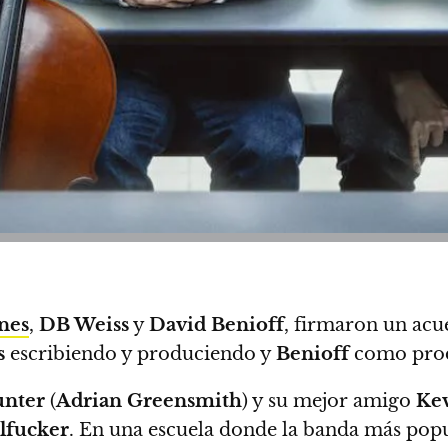
nes
,
DB Weiss
y
David Benioff
, firmaron un acu
s
escribiendo y produciendo y
Benioff
como prod
nter
(
Adrian Greensmith
) y su mejor amigo
Ke
lfucker
. En una escuela donde la banda más pop