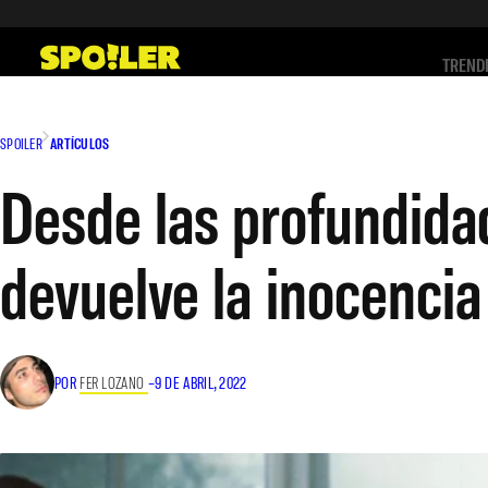
Saltar
al
TREND
contenido
SPOILER
ARTÍCULOS
Desde las profundidad
devuelve la inocencia
POR
FER LOZANO
–
9 DE ABRIL, 2022