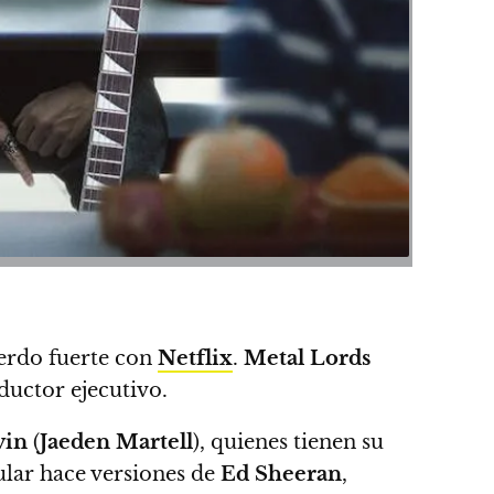
erdo fuerte con
Netflix
.
Metal Lords
uctor ejecutivo.
vin
(
Jaeden Martell
), quienes tienen su
ular hace versiones de
Ed Sheeran
,