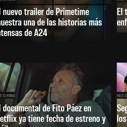
l nuevo trailer de Primetime
El 
uestra una de las historias más
enf
ntensas de A24
E 13 HORAS
HACE 2
l documental de Fito Páez en
Se
etflix ya tiene fecha de estreno y
lo