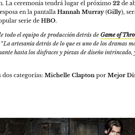
n.
La ceremonia tendrá lugar el próximo
22
de ab
 esposa en la pantalla
Hannah Murray
(
Gilly
), se
opular serie de
HBO
.
de todo el equipo de producción detrás de
Game of Thro
 “
La artesanía detrás de lo que es uno de los dramas m
ante hasta los disfraces y piezas de diseño intrincado, y
 dos categorías:
Michelle Clapton
por
Mejor Di