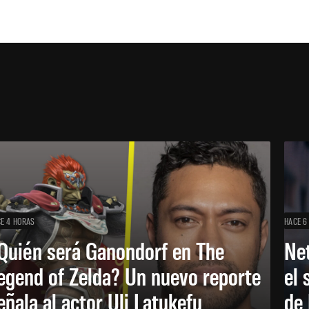
E 4 HORAS
HACE 6
Quién será Ganondorf en The
Net
egend of Zelda? Un nuevo reporte
el 
eñala al actor Uli Latukefu
de 