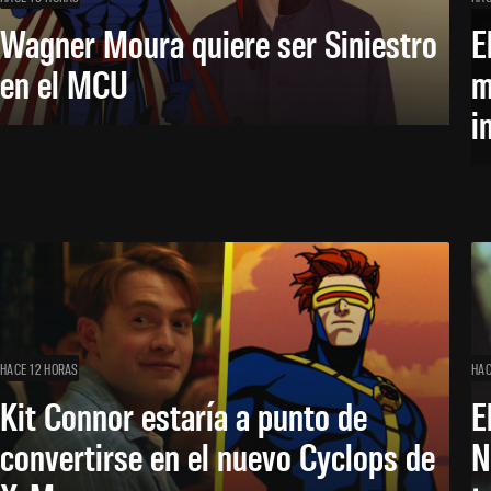
Wagner Moura quiere ser Siniestro
E
en el MCU
m
i
HACE 12 HORAS
HAC
Kit Connor estaría a punto de
E
convertirse en el nuevo Cyclops de
N