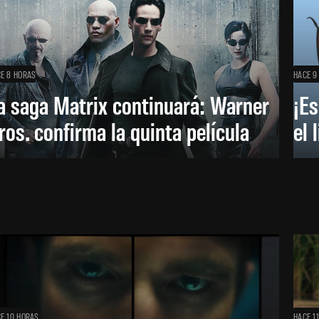
E 8 HORAS
HACE 9
a saga Matrix continuará: Warner
¡Es
ros. confirma la quinta película
el 
E 10 HORAS
HACE 1