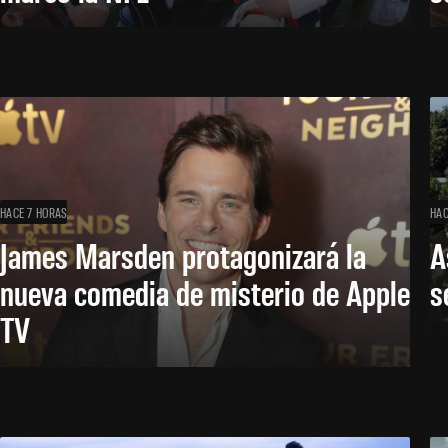
HACE 7 HORAS
HAC
James Marsden protagonizará la
A
nueva comedia de misterio de Apple
s
TV