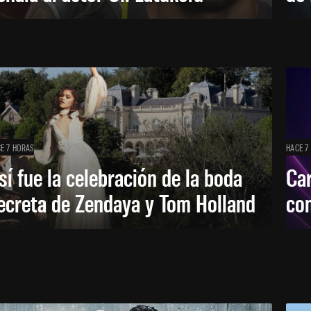
E 7 HORAS
HACE 7
sí fue la celebración de la boda
Car
ecreta de Zendaya y Tom Holland
con