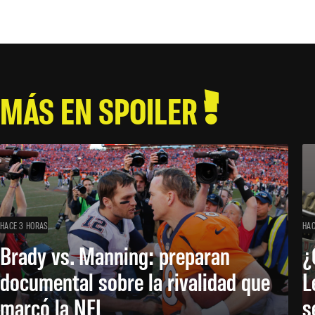
MÁS EN SPOILER
HACE 3 HORAS
HAC
Brady vs. Manning: preparan
¿
documental sobre la rivalidad que
L
marcó la NFL
s