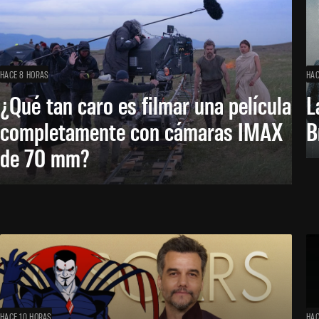
HACE 8 HORAS
HAC
¿Qué tan caro es filmar una película
L
completamente con cámaras IMAX
B
de 70 mm?
HACE 10 HORAS
HAC