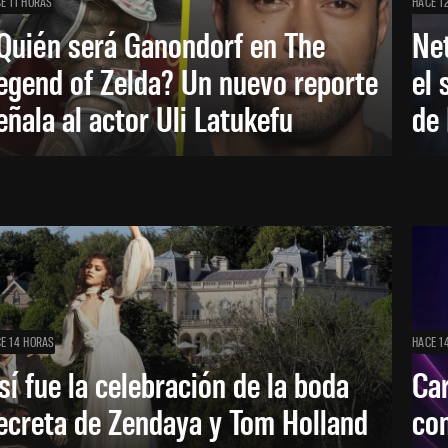
E 11 HORAS
HACE 1
Quién será Ganondorf en The
Net
egend of Zelda? Un nuevo reporte
el 
eñala al actor Uli Latukefu
de 
E 14 HORAS
HACE 1
sí fue la celebración de la boda
Car
ecreta de Zendaya y Tom Holland
con