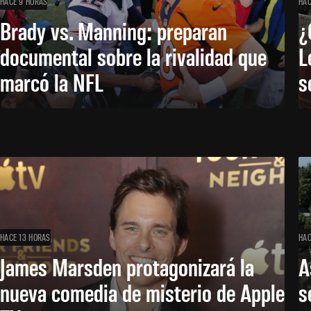
HACE 9 HORAS
HAC
Brady vs. Manning: preparan
¿
documental sobre la rivalidad que
L
marcó la NFL
s
HACE 13 HORAS
HAC
James Marsden protagonizará la
A
nueva comedia de misterio de Apple
s