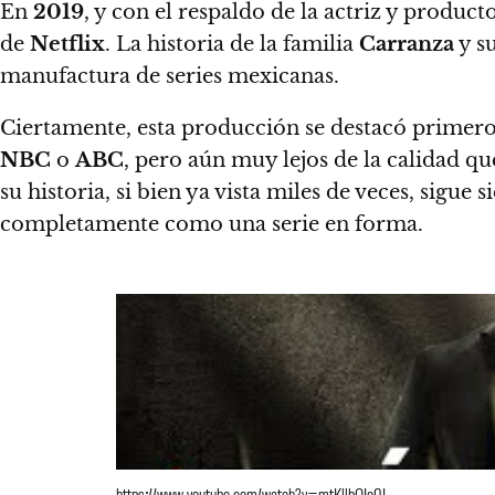
En
2019
, y con el respaldo de la actriz y produc
de
Netflix
.
La historia de la familia
Carranza
y su
manufactura de series mexicanas.
Ciertamente, esta producción se destacó primero
NBC
o
ABC
, pero aún muy lejos de la calidad q
su historia, si bien ya vista miles de veces, sigu
completamente como una serie en forma.
https://www.youtube.com/watch?v=mtKllbOIo0I