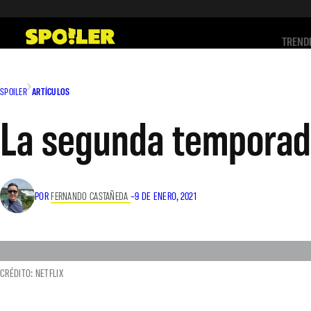
Saltar
al
TREND
contenido
SPOILER
ARTÍCULOS
La segunda temporada
POR
FERNANDO CASTAÑEDA
–
9 DE ENERO, 2021
CRÉDITO: NETFLIX