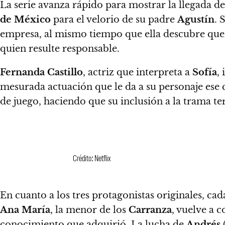
La serie avanza rápido para mostrar la llegada d
de México
para el velorio de su padre
Agustín
.
S
empresa, al mismo tiempo que ella descubre que 
quien resulte responsable.
Fernanda Castillo
, actriz que interpreta a
Sofía
,
mesurada actuación que le da a su personaje es
de juego, haciendo que su inclusión a la trama te
Crédito: Netflix
En cuanto a los tres protagonistas originales, ca
Ana María
, la menor de los
Carranza
, vuelve a 
conocimiento que adquirió.
La lucha de
Andrés