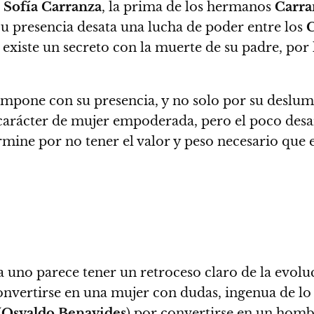
e
Sofía Carranza
, la prima de los hermanos
Carra
u presencia desata una lucha de poder entre los
C
existe un secreto con la muerte de su padre, por
 impone con su presencia, y no solo por su deslum
e carácter de mujer empoderada,
pero el poco desar
rmine por no tener el valor y peso necesario que 
da uno parece tener un retroceso claro de la evolu
convertirse en una mujer con dudas
, ingenua de lo
(
Osvaldo Benavides
) por convertirse en un hombr