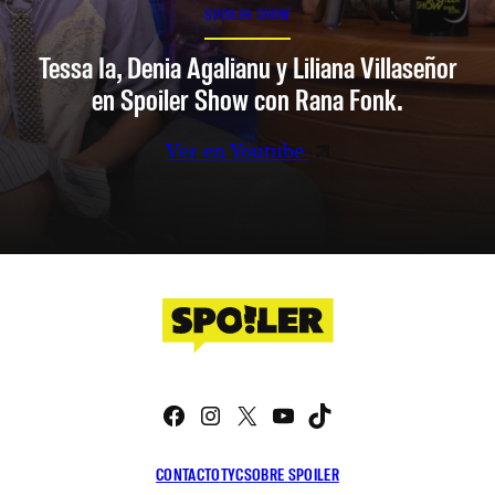
SPOILER SHOW
Tessa Ia, Denia Agalianu y Liliana Villaseñor
en Spoiler Show con Rana Fonk.
Ver en Youtube
Facebook
Instagram
X
YouTube
TikTok
CONTACTO
TYC
SOBRE SPOILER