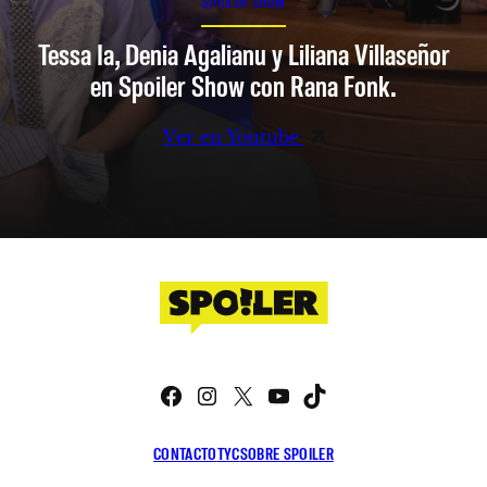
SPOILER SHOW
Tessa Ia, Denia Agalianu y Liliana Villaseñor
en Spoiler Show con Rana Fonk.
Ver en Youtube
Facebook
Instagram
X
YouTube
TikTok
CONTACTO
TYC
SOBRE SPOILER