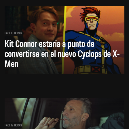
HACE 18 HORAS
Kit Connor estaría a punto de
convertirse en el nuevo Cyclops de X-
Men
HACE 19 HORAS