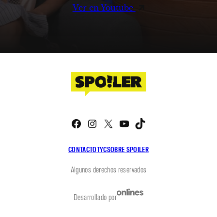
Ver en Youtube
Facebook
Instagram
X
YouTube
TikTok
CONTACTO
TYC
SOBRE SPOILER
Algunos derechos reservados
Desarrollado por