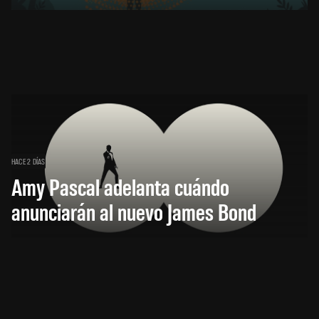
HACE 2 DÍAS
Amy Pascal adelanta cuándo
anunciarán al nuevo James Bond