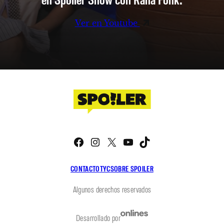
Ver en Youtube
Facebook
Instagram
X
YouTube
TikTok
CONTACTO
TYC
SOBRE SPOILER
Algunos derechos reservados
Desarrollado por